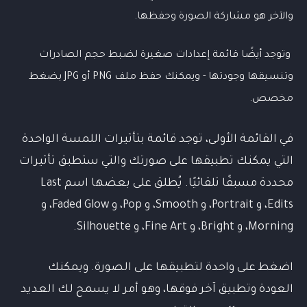
والآخر هو مشاركة الصورة وحفظها.
وتوجد أيضًا قائمة إعدادات صغيرة لضبط حجم الصادرات
وتنسيقها وجودتها - ويمكنك حفظ ملف PNG أو JPG بضغط
مخصص.
في القائمة الأولى، توجد قائمة بتأثيرات اللمسة الواحدة
التي يمكنك تطبيقها على صورتك والتي ستطبق تأثيرات
محددة مسبقًا تلقائيًا. يُطلق على بعضها اسم Last
Edits، و Portrait، و Smooth، و Pop، و Faded Glow، و
Morning، و Bright، و Fine Art، و Silhouette.
اضغط على واحدة لتطبيقها على الصورة. ويمكنك
العودة وتطبيق آخر فوقها، وهو أمر لا يسمح لك العديد