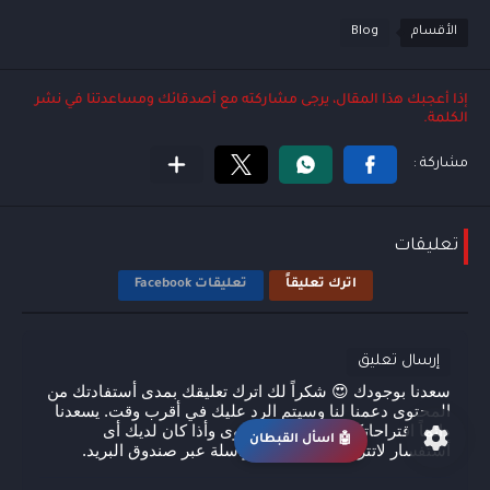
الأقسام
Blog
الأسئلة الشائعة هي:
إذا أعجبك هذا المقال، يرجى مشاركته مع أصدقائك ومساعدتنا في نشر
أريد معرفة خدمات القبطان تك
الكلمة.
هل تقدمون خدمات سيو
أريد شراء بعض أدوات الويب
ما هي أحدث المقالات؟
تعليقات
اترك تعليقاً
تعليقات Facebook
إرسال تعليق
سعدنا بوجودك 😍 شكراً لك اترك تعليقك بمدى أستفادتك من
المحتوى دعمنا لنا وسيتم الرد عليك في أقرب وقت. يسعدنا
دائماً اقتراحاتكم بخصوص المحتوى وأذا كان لديك أى
اسأل القبطان
🤖
أستفسار لاتترد بالتعليق أو المراسلة عبر صندوق البريد.