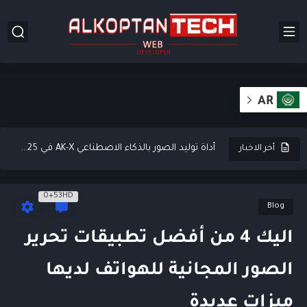
أفضل 50 موقعًا للعثور على وظائف عن بعد عبر الإنترنت
أفضل 15 برنامج مجاني لضغط الملفات للكمبيوتر (Zip)
AR
15 من أفضل قوالب ووردبريس مجانية للأعمال 2025 (Free WordPress...
أداة توليد الصور بالذكاء الاصطناعي AK-X في 2025 (التحديث الجديد)...
أخر الاخبار
كيف تستخدم الكلمات الرئيسية بذكاء؟ 7 طرق ترفع ترتيب مقالاتك...
0+53HD
YT Genius أفضل أداة AI لتوليد محتوى يوتيوب محسن للسيو...
Blog
أفضل 10 خدمات استضافة مواقع مجانية (Free hosting)
اليك 4 من أفضل تطبيقات تحرير
كيفية كتابة مقالات متوافقة مع معايير السيو: دليل تفصيلي مع...
الصور المجانية للهواتف لديها
كيف ترفع أرباحك في AdSense؟ إليك 4 خطوات بسيطة
ميزات عديدة