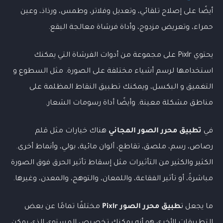
أيضًا على إصلاح تلقائي، وتعديل وفلاتر، وطمس، ورذاذ، وعين
حمراء، وتعريض مزدوج، وأداة فرشاة معالجة البقع.
يحتوي Pixlr على مجموعة من أدوات الفرشاة التي يمكنك
استخدامها لرسم أشياء مختلفة على الصورة. مثل السطوع و
التغميق و البكسل، ويمكنك تطبيق النقاط المظلمة على
مناطق مشكلة معينة. وأيضًا أداة رسومات الشعار.
في
تطبيق محرر الصور المجاني
هناك خيارات مثل قلم
رصاص، رسم، ملصق، تقاطع، ألوان مائية، بولي، وأنماط أخرى.
الكثير والكثير من التأثيرات مثل إسقاط تأثير الحرق فوق الصورة
مباشرةً، أو تأثير الفقاعة، واللمعان، والتوهج، والمعدن، وغيرها.
ما يجعل ت
طبيق
محرر الصور
Pixlr
مختلفًا تمامًا عن بعض
التطبيقات الأخرى هو أنه يمكنك تخصيص المستوى الذي يمكن