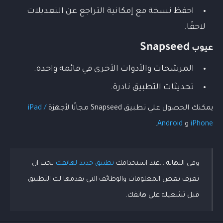
احفظ نسخة مع إمكانية التراجع عن التعديلات
لاحقًا.
Snapseed
عيوب
المرشحات والأدوات الأخرى في قائمة واحدة.
تحديثات التطبيق نادرة.
يمكنك الحصول علي تطبيق Snapseed مجانًا لأجهزة
iPad /
iPhone
و
Android
.
وفي النهاية ...عند استخدامك
تطبيق جديد لهاتفك
يجب ان
✖
🗑️
Online
تعرف بعض المعلومات والوظائف التي يقدمها لك التطبيق
قبل تشغيله علي هاتفك.
مرحبًا! أنا Koptan Ai، مساعد Alkoptantech 