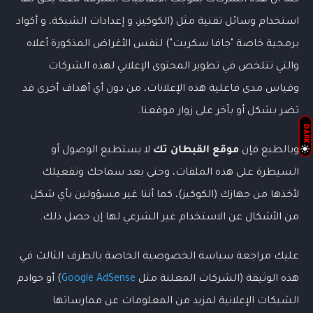
استخدام وسائل تقنية مثل (الكوكيز، و إعدادات الشبكة، و أكواد
برمجية خاصة "جافا سكربت") لنفس الأغراض المذكورة أعلاه
والتي تتلخص في تطوير المحتوى الإعلاني لهذه الشركات
وقياس مدى فاعلية هذه الإعلانات، من دون أي أهداف أخرى قد
تضر بشكل أو بآخر على زوار موقعنا.
DARK
وبالطبع فإن
موقع القبطان تك
لا يستطيع الوصول أو
السيطرة على هذه الملفات، وحتى بعد سماحك وتفعيلك
لأخذها من جهازك (الكوكيز)، كما أننا غير مسؤولين بأي شكل
من الأشكال عن الاستخدام غير الشرعي لها إن حصل ذلك.
عليك مراجعة سياسة الخصوصية الخاصة بالطرف الثالث في
هذه الوثيقة (الشركات المعلنة مثل
Google AdSense
) أو خوادم
الشبكات الإعلانية لمزيد من المعلومات عن ممارساتها