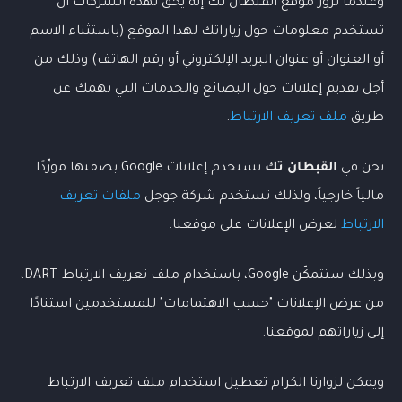
وعندما تزور موقع القبطان تك إنه يحق لهذه الشركات أن
تستخدم معلومات حول زياراتك لهذا الموقع (باستثناء الاسم
أو العنوان أو عنوان البريد الإلكتروني أو رقم الهاتف) وذلك من
أجل تقديم إعلانات حول البضائع والخدمات التي تهمك عن
طريق
ملف تعريف الارتباط
.
نحن في
القبطان تك
نستخدم إعلانات Google بصفتها مورِّدًا
مالياً خارجياً، ولذلك تستخدم شركة جوجل
ملفات تعريف
الارتباط
لعرض الإعلانات على موقعنا.
وبذلك ستتمكّن Google، باستخدام ملف تعريف الارتباط DART،
من عرض الإعلانات "حسب الاهتمامات" للمستخدمين استنادًا
إلى زياراتهم لموقعنا.
ويمكن لزوارنا الكرام تعطيل استخدام ملف تعريف الارتباط