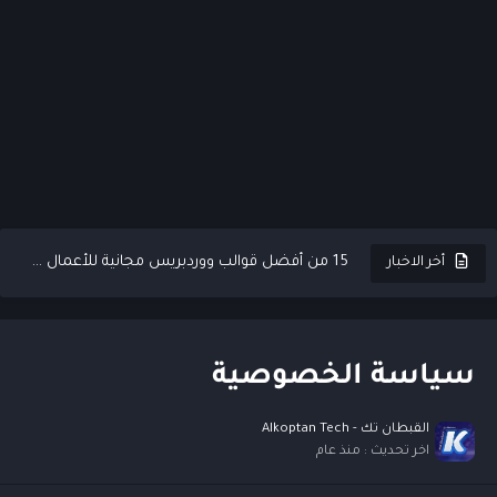
أفضل 50 موقعًا للعثور على وظائف عن بعد عبر الإنترنت
أفضل 15 برنامج مجاني لضغط الملفات للكمبيوتر (Zip)
15 من أفضل قوالب ووردبريس مجانية للأعمال 2025 (Free WordPress...
أخر الاخبار
أداة توليد الصور بالذكاء الاصطناعي AK-X في 2025 (التحديث الجديد)...
كيف تستخدم الكلمات الرئيسية بذكاء؟ 7 طرق ترفع ترتيب مقالاتك...
سياسة الخصوصية
YT Genius أفضل أداة AI لتوليد محتوى يوتيوب محسن للسيو...
القبطان تك - Alkoptan Tech
أفضل 10 خدمات استضافة مواقع مجانية (Free hosting)
اخر تحديث :
منذ عام
كيفية كتابة مقالات متوافقة مع معايير السيو: دليل تفصيلي مع...