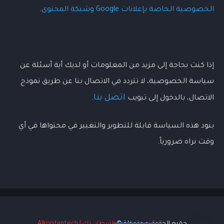
الخصوصية الخاصة بإعلانات Google وشبكة المحتوى
.
مرحبًا! أنا Koptan Ai، مساعد Alkoptantech 
إذا كنت بحاجة إلى مزيد من المعلومات أو لديك أية أسئلة عن
الأسئلة الشائعة هي:
سياسة الخصوصية، لا تتردد في الاتصال بنا عن طريق نموذج
أريد معرفة خدمات القبطان تك
اتصل بنا
الاتصال، بالدخول إلى تبويب
.
هل تقدمون خدمات سيو
أريد شراء بعض أدوات الويب
بنود هذه السياسة قابلة للتطوير والتغيير في محتواها في أي
ما هي أحدث المقالات؟
وقت نراه ضرورياً.
جميع الحقوق محفوظة ©
القبطان تك | Alkoptantech