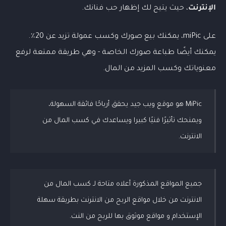
الإنترنت
، حيث يتيح لك إظهار حب فنانك.
على miPic، يمكنك بيع صورك وكسب عمولة تزيد عن 20٪.
يمكنك أيضًا طباعة صورك الخاصة - وهي طريقة ممتعة لرفع
معنوياتك وكسب المزيد من المال.
MiPic هو موقع ويب جيد يحقق أرباحًا فائقة السهولة،
ويمنحك تأثيرًا فنيًا كبيرا ويساعدك في كسب المال من
الانترنت.
جميع المواقع المذكورة أعلاه متاحة لـ كسب المال من
الانترنت من خلال مواقع الربح من الانترنت بطريقة سهلة
الإستخدام و مواقع موثوق بها للربح من النت.