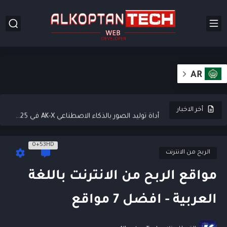
أفضل 50 موقعًا للعثور على وظائف عن بعد عبر الإنترنت
أفضل 15 برنامج مجاني لضغط الملفات للكمبيوتر (Zip)
AR
15 من أفضل قوالب ووردبريس مجانية للأعمال 2025 (Free WordPress...
أداة توليد الصور بالذكاء الاصطناعي AK-X في 2025 (التحديث الجديد)...
أخر الاخبار
كيف تستخدم الكلمات الرئيسية بذكاء؟ 7 طرق ترفع ترتيب مقالاتك...
0+53HD
YT Genius أفضل أداة AI لتوليد محتوى يوتيوب محسن للسيو...
الربح من الانترنت
أفضل 10 خدمات استضافة مواقع مجانية (Free hosting)
مواقع الربح من الانترنت باللغة
كيفية كتابة مقالات متوافقة مع معايير السيو: دليل تفصيلي مع...
العربية - افضل 7 مواقع
كيف ترفع أرباحك في AdSense؟ إليك 4 خطوات بسيطة