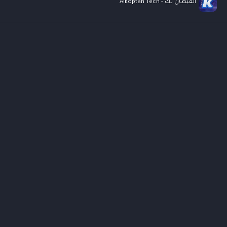
القبطان تك - Alkoptan Tech
GPT-5 كل ما تريد معرفته عن أقوى نموذج ذكاء اصطناعي