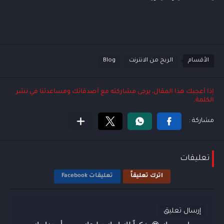
الأقسام
الربح من الانترنت
Blog
إذا أعجبك هذا المقال، يرجى مشاركته مع أصدقائك ومساعدتنا في نشر
الكلمة.
✖
🗑️
Online
تعليقات
مرحبًا! أنا Koptan Ai، مساعد Alkoptantech 
اترك تعليقاً
تعليقات Facebook
إرسال تعليق
الأسئلة الشائعة هي: